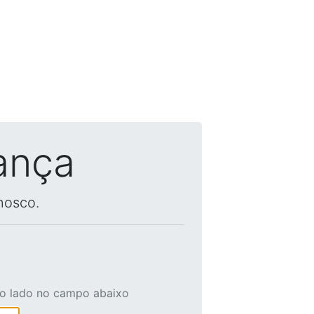
ança
nosco.
ao lado no campo abaixo