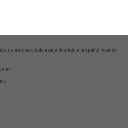
icador e adicione o fubá. Mexa bem até que o fubá esteja
os, ou até que o bolo esteja dourado e um palito inserido
ormar.
ilho