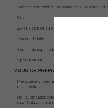
1 lata de leite comum (use a lata de milho verde vaz
3 ovos
1/4 de xícara de óleo vegetal
1 xícara de fubá
1 colher de sopa de fermento em pó
1 pitada de sal
MODO DE PREPARO:
Pré-aqueça o forno a 180°C. Unte e enfarinhe uma
de diâmetro).
No liquidificador, coloque o milho verde escorrido, o
o sal. Bata até obter uma mistura homogênea.