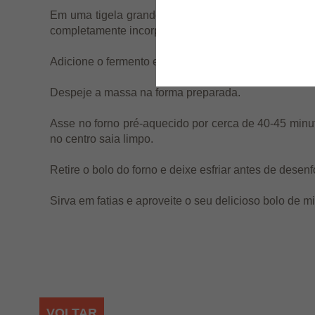
Em uma tigela grande, despeje a mistura do liquidif
completamente incorporado à massa.
Adicione o fermento em pó e misture delicadamente.
Despeje a massa na forma preparada.
Asse no forno pré-aquecido por cerca de 40-45 minut
no centro saia limpo.
Retire o bolo do forno e deixe esfriar antes de desenf
Sirva em fatias e aproveite o seu delicioso bolo de m
VOLTAR