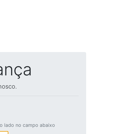
ança
nosco.
ao lado no campo abaixo