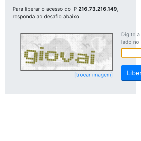
Para liberar o acesso
do IP
216.73.216.149
,
responda ao desafio abaixo.
Digite 
lado no
[trocar imagem]